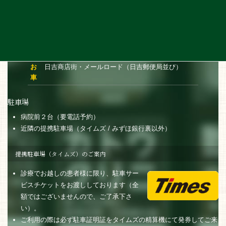
〒223-0062 神奈川県横浜市港北区日吉本町1丁目4-26
日吉商店街 メールロード沿い
交通アクセス
電
東急東横線・横浜市営地下鉄グリーンライン日吉駅
車
より徒歩３分
お
日吉商店街・メールロード（日吉郵便局並び）
車
駐車場
病院前２台（要電話予約）
近隣の提携駐車場（タイムズ / みずほ銀行裏以外）
提携駐車場（タイムズ）のご案内
診療でお越しの患者様に限り、駐車サー
ビスチケットをお渡ししております（全
額ではございませんので、ご了承下さ
い）。
ご利用の際は必ず駐車証明証をタイムズの精算機にて発券してご来