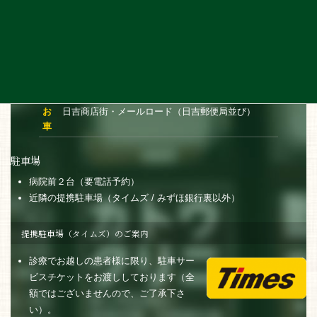
〒223-0062 神奈川県横浜市港北区日吉本町1丁目4-26
日吉商店街 メールロード沿い
交通アクセス
電
東急東横線・横浜市営地下鉄グリーンライン日吉駅
車
より徒歩３分
お
日吉商店街・メールロード（日吉郵便局並び）
車
駐車場
病院前２台（要電話予約）
近隣の提携駐車場（タイムズ / みずほ銀行裏以外）
提携駐車場（タイムズ）のご案内
診療でお越しの患者様に限り、駐車サー
ビスチケットをお渡ししております（全
額ではございませんので、ご了承下さ
い）。